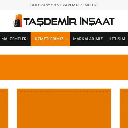
DEKORASYON VE YAPI MALZEMELERI
I MALZEMELERI
HIZMETLERIMIZ
MARKALARIMIZ
İLETIŞIM