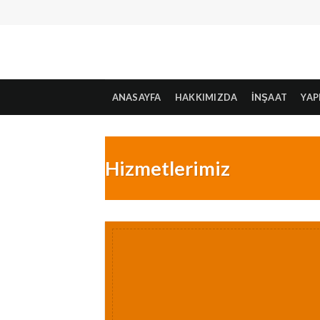
Skip
to
content
ANASAYFA
HAKKIMIZDA
İNŞAAT
YAP
Hizmetlerimiz