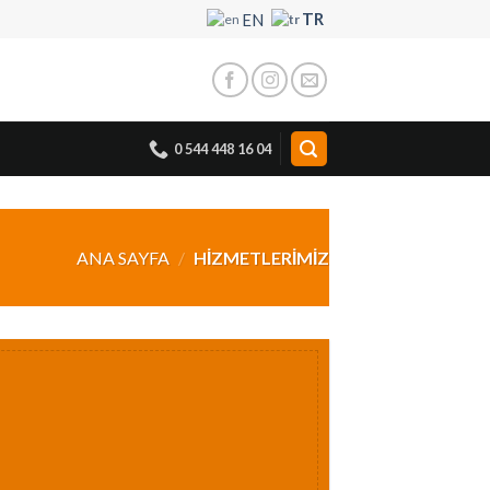
TR
EN
0 544 448 16 04
ANA SAYFA
/
HIZMETLERIMIZ