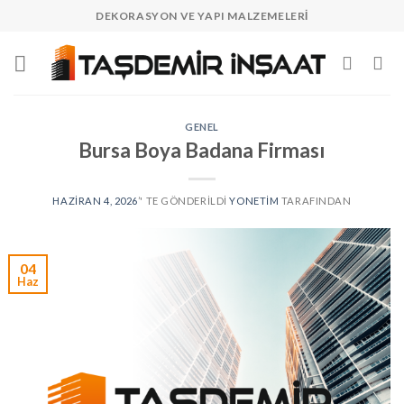
Skip
DEKORASYON VE YAPI MALZEMELERI
to
content
GENEL
Bursa Boya Badana Firması
HAZIRAN 4, 2026
’' TE GÖNDERILDI
YONETIM
TARAFINDAN
04
Haz