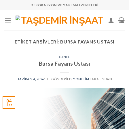
Skip
DEKORASYON VE YAPI MALZEMELERI
to
content
ETIKET ARŞIVLERI:
BURSA FAYANS USTASI
GENEL
Bursa Fayans Ustası
HAZIRAN 4, 2026
’' TE GÖNDERILDI
YONETIM
TARAFINDAN
04
Haz