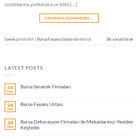
sızıntılarına, potluklara ve kötü […]
OKUMAYA DEVAM EDIN
→
Genel
gönderildi
|
Bursa Fayans Ustası
etiketlendi
Bir yorum bırak
LATEST POSTS
Bursa Seramik Firmaları
04
Haz
Bursa Fayans Ustası
04
Haz
Bursa Dekorasyon Firmaları ile Mekanlarınızı Yeniden
04
Haz
Keşfedin