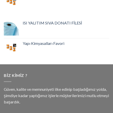
ISI YALITIM SIVA DONATI FİLESİ
Yapı Kimyasalları Favori
BIZ KIMIZ ?
Güven, kalite ve memnuniyeti ilke edinip başladığımız yolda,
şimdiye kadar yaptığımız işlerle müşterilerimizi mutlu etmeyi
başardık.