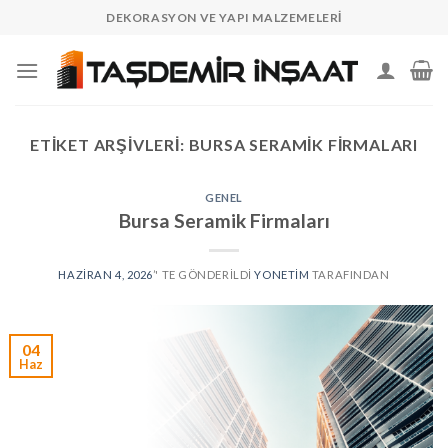
Skip
DEKORASYON VE YAPI MALZEMELERI
to
content
ETIKET ARŞIVLERI:
BURSA SERAMIK FIRMALARI
GENEL
Bursa Seramik Firmaları
HAZIRAN 4, 2026
’' TE GÖNDERILDI
YONETIM
TARAFINDAN
04
Haz